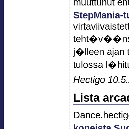
muuttunut e
StepMania-tu
virtaviivaiste
teht�v��n
j�lleen ajan
tulossa l�hi
Hectigo 10.5
Lista arc
Dance.hectigo
koneista S