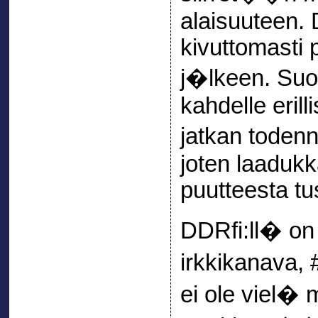
alaisuuteen. 
kivuttomasti
j�lkeen. Suom
kahdelle erilli
jatkan toden
joten laadukk
puutteesta tus
DDRfi:ll� o
irkkikanava, 
ei ole viel�