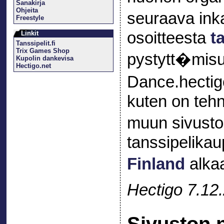
Sanakirja
Ohjeita
seuraava in
Freestyle
osoitteesta
t
Linkit
Tanssipelit.fi
Trix Games Shop
pystytt�misu
Kupolin dankevisa
Hectigo.net
Dance.hectigo
kuten on tehn
muun sivusto
tanssipelikau
Finland
alkaa
Hectigo 7.12