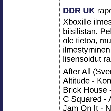
DDR UK
rapo
Xboxille ilm
biisilistan. 
ole tietoa, mu
ilmestyminen 
lisensoidut ra
After All (Sv
Altitude - Ko
Brick House
C Squared - 
Jam On It - 