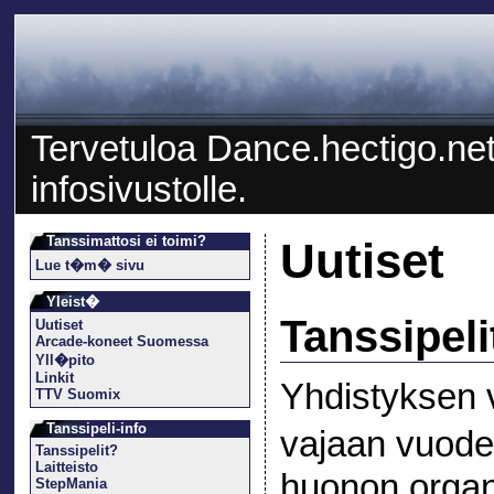
Tervetuloa Dance.hectigo.neti
infosivustolle.
Tanssimattosi ei toimi?
Uutiset
Lue t�m� sivu
Yleist�
Tanssipeli
Uutiset
Arcade-koneet Suomessa
Yll�pito
Linkit
Yhdistyksen vi
TTV Suomix
Tanssipeli-info
vajaan vuod
Tanssipelit?
Laitteisto
huonon organ
StepMania