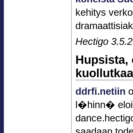
kehitys verk
dramaattisia
Hectigo 3.5.
Hupsista, 
kuollutka
ddrfi.netiin
o
l�hinn� elois
dance.hectigo
saadaan tode