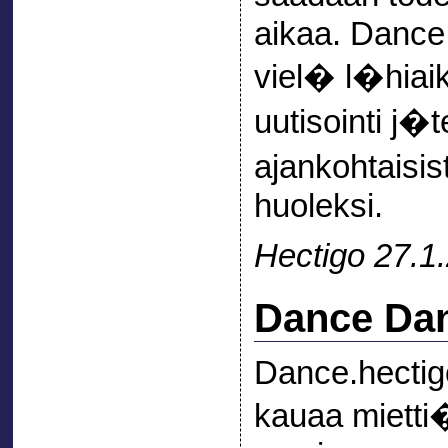
aikaa. Dance.
viel� l�hia
uutisointi j
ajankohtaisis
huoleksi.
Hectigo 27.1
Dance Dan
Dance.hectigo
kauaa mietti