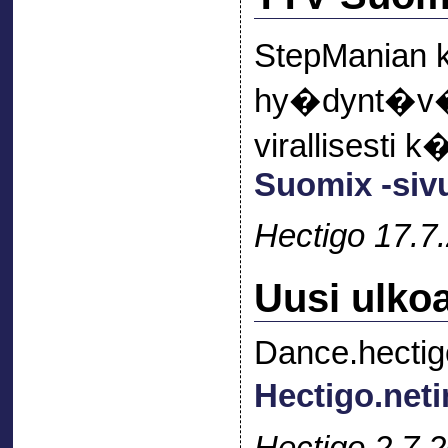
StepManian
hy�dynt�v� 
virallisesti 
Suomix -sivu
Hectigo 17.7
Uusi ulko
Dance.hectig
Hectigo.neti