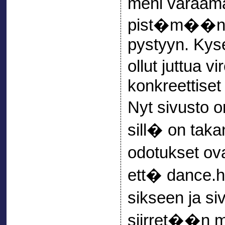
meni varaama
pist�m��n 
pystyyn. Kys
ollut juttua v
konkreettiset
Nyt sivusto 
sill� on taka
odotukset ov
ett� dance.h
sikseen ja s
siirret��n m