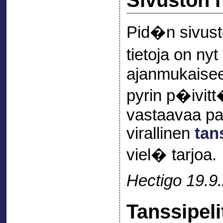
Sivuston 
Pid�n sivusto
tietoja on nyt
ajanmukaise
pyrin p�ivi
vastaavaa pal
virallinen
tan
viel� tarjoa.
Hectigo 19.9
Tanssipeli