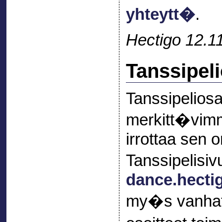
yhteytt�
.
Hectigo 12.1
Tanssipeli
Tanssipeliosa
merkitt�vimm
irrottaa sen 
Tanssipelisiv
dance.hecti
my�s vanhat 