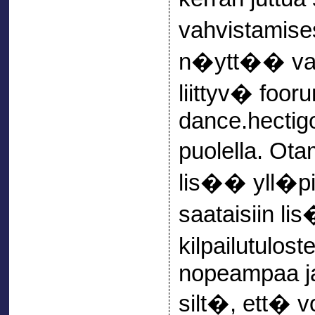
vahvistamise
n�ytt�� vahv
liittyv� foo
dance.hectigo
puolella. Ot
lis�� yll�pit�
saataisiin l
kilpailutulost
nopeampaa ja
silt�, ett� vo