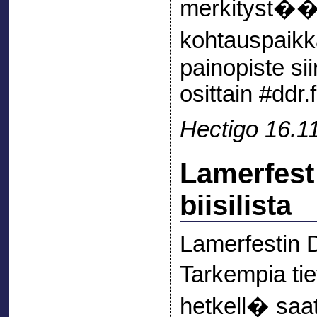
merkityst��n
kohtauspaikk
painopiste si
osittain #ddr.f
Hectigo 16.1
Lamerfest
biisilista
Lamerfestin 
Tarkempia tiet
hetkell� saat