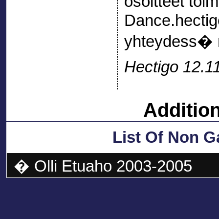
osoitteet toim
Dance.hectig
yhteydess� 
Hectigo 12.1
Additio
List Of Non 
� Olli Etuaho 2003-2005