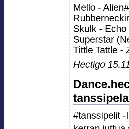
Mello - Alien
Rubberneckin
Skulk - Echo
Superstar (N
Tittle Tattle -
Hectigo 15.1
Dance.hec
tanssipel
#tanssipelit 
kerran juttua