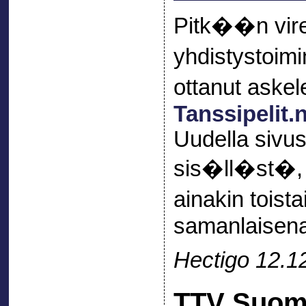
Pitk��n virei
yhdistystoim
ottanut aske
Tanssipelit.
Uudella sivus
sis�ll�st�, 
ainakin toi
samanlaisen
Hectigo 12.1
TTV Suom