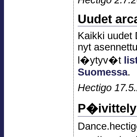
Hectigo 2.7.
Uudet arc
Kaikki uudet
nyt asennettu
l�ytyv�t
li
Suomessa
.
Hectigo 17.5
P�ivittel
Dance.hectig