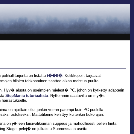
elihallitarjonta on listattu
t��ll�
. Kolikkopelit tarjoavat
amojen biisien tahkoaminen saattaa alkaa maistua puulta.
in. Hyv� alusta on useimpien mielest� PC, johon on kytketty adapterin
sta
StepMania-tutoriaalista
. Nyttemmin saatavilla on my�s
 harrastukselle.
a on ajoittain ollut jonkin verran parempi kuin PC-puolella.
vaksi ostokseksi. Mattotilanne kehittyy kuitenkin koko ajan.
na on j�lleen biisivalikoiman suppeus ja mahdollisesti pelien hinta,
ng Stage -pelej� on julkaistu Suomessa jo useita.