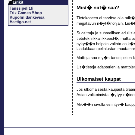
Linkit
Mist� niit� saa?
Tanssipelit.fi
Trix Games Shop
Kupolin dankevisa
Tietokoneen ei tarvitse olla mi
Hectigo.net
megatavun n�yt�nohjain. Lis�t
Suosittuja ja suhteellisen edull
tietotekniikkaliikkeest�, mutta
nyky��n helpoin valinta on 
laadukkaan pelialustan muutaman
Mattoja saa my�s tanssipelien ky
Lis�tietoja adapterien ja matto
Ulkomaiset kaupat
Jos ulkomaisesta kaupasta tilaa
Asian valikoimista l�ytyy n�ide
Mik��n sivulla esiintyv� kaupp