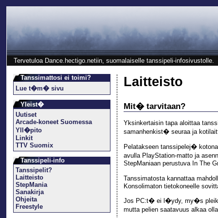
Tervetuloa Dance.hectigo.netiin, suomalaiselle tanssipeli-infosivustolle.
Tanssimattosi ei toimi?
Laitteisto
Lue t�m� sivu
Yleist�
Mit� tarvitaan?
Uutiset
Arcade-koneet Suomessa
Yksinkertaisin tapa aloittaa tans
Yll�pito
samanhenkist� seuraa ja kotilait
Linkit
TTV Suomix
Pelatakseen tanssipelej� kotona
avulla PlayStation-matto ja asen
Tanssipeli-info
StepManiaan perustuva In The Groo
Tanssipelit?
Laitteisto
Tanssimatosta kannattaa mahdollis
StepMania
Konsolimaton tietokoneelle sovitt
Sanakirja
Ohjeita
Jos PC:t� ei l�ydy, my�s pleikkar
Freestyle
mutta pelien saatavuus alkaa ol