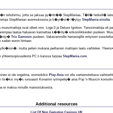
k��n tehohirmu, jotta se jaksaa py�ritt�� StepManiaa. T�ll� hetkell� lai
ietoja StepManian asennuksesta ja k�yt�st� l�ytyy
StepMania-sivulta
.
isia muovimattoja ovat olleet mm. Logic3 ja Deluxe Ignition. Tanssimattoja
 parempaa laatua haluavan kannattaa k��nty� erikoisliikkeiden puoleen. Mu
k��nty�
Trix Gamesin
puoleen. Vakavammille harrastajille erityisen suositelt
 sadan euron hintaan.
lki�isin�, mutta pelien mukana jaeltavien mattojen laatu vaihtelee. Yleens
jen yhteensopivuudesta PC:n kanssa tarjoaa
StepMania.com
.
minen ei ole ongelma, esimerkiksi
Play-Asia
voi olla varteenotettava vaihtoeh
n lis�ksi my�s runsaasti Konamin rytmipelej� aina Pop 'n Musicin konsolive
a ei maksa minulle mainostuksesta.
Additional resources
List Of Non Gamstop Casinos UK