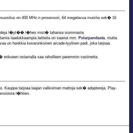
tesuositus on 400 MHz:n prosessori, 64 megatavua muistia sek� 16
 eli padeja l�yt�� l�hes mist� tahansa isommasta
utamia laadukkaampia laitteita on saanut mm.
Polarpandasta
, mutta
avaa on hankkia kovarunkoinen arcade-tyylinen padi, joka tarjoaa
� erikseen ostamalla saa rahoilleen paremmin vastinetta.
to. Kauppa tarjoaa laajan valikoiman mattoja sek� adaptereja. Play-
rsioista l�htien.