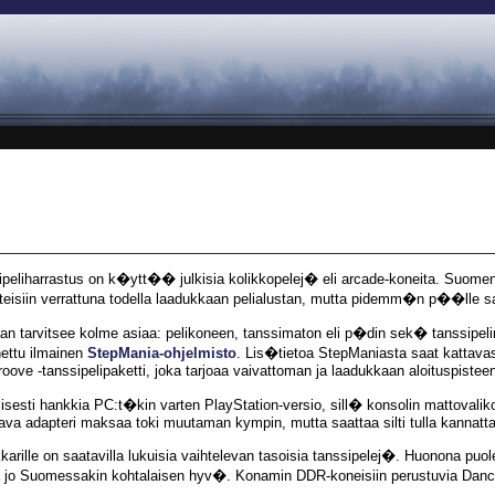
sipeliharrastus on k�ytt�� julkisia kolikkopelej� eli arcade-koneita. Suomen p
teisiin verrattuna todella laadukkaan pelialustan, mutta pidemm�n p��lle s
an tarvitsee kolme asiaa: pelikoneen, tanssimaton eli p�din sek� tanssipel
nettu ilmainen
StepMania-ohjelmisto
. Lis�tietoa StepManiasta saat kattava
ve -tanssipelipaketti, joka tarjoaa vaivattoman ja laadukkaan aloituspisteen
esti hankkia PC:t�kin varten PlayStation-versio, sill� konsolin mattovalikoim
ava adapteri maksaa toki muutaman kympin, mutta saattaa silti tulla kannatta
ille on saatavilla lukuisia vaihtelevan tasoisia tanssipelej�. Huonona puole
la jo Suomessakin kohtalaisen hyv�. Konamin DDR-koneisiin perustuvia Danci