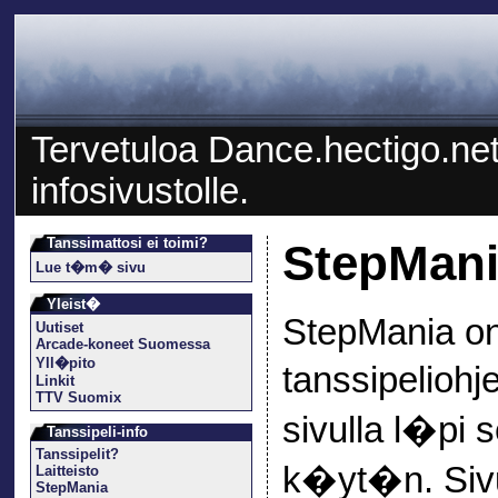
Tervetuloa Dance.hectigo.neti
infosivustolle.
Tanssimattosi ei toimi?
StepMan
Lue t�m� sivu
Yleist�
StepMania on 
Uutiset
Arcade-koneet Suomessa
Yll�pito
tanssipeliohj
Linkit
TTV Suomix
sivulla l�pi 
Tanssipeli-info
Tanssipelit?
k�yt�n. Siv
Laitteisto
StepMania