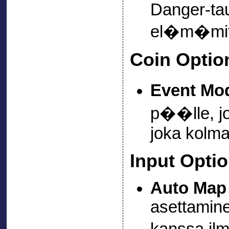
Danger-tau
el�m�mitt
Coin Optio
Event Mo
p��lle, jo
joka kolma
Input Opti
Auto Map
asettamine