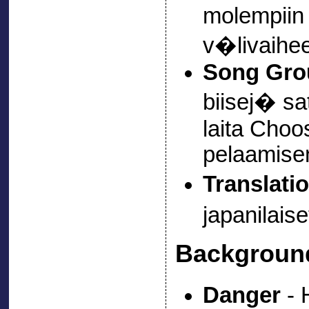
molempiin
v�livaihe
Song Gro
biisej� sa
laita Choo
pelaamisen
Translati
japanilaise
Backgroun
Danger
- 