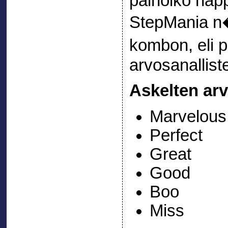
painoiko nap
StepMania 
kombon, eli
arvosanallist
Askelten ar
Marvelous
Perfect
Great
Good
Boo
Miss