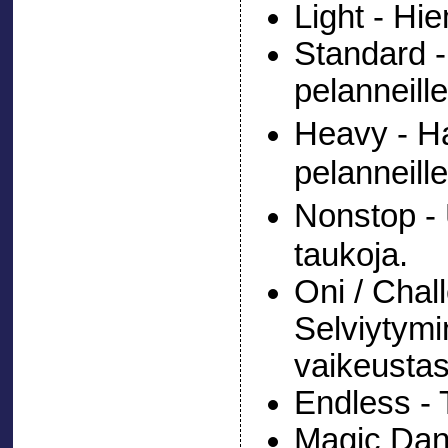
Light - Hie
Standard -
pelanneille
Heavy - 
pelanneille
Nonstop - 
taukoja.
Oni / Chal
Selviytymi
vaikeusta
Endless - 
Magic Danc