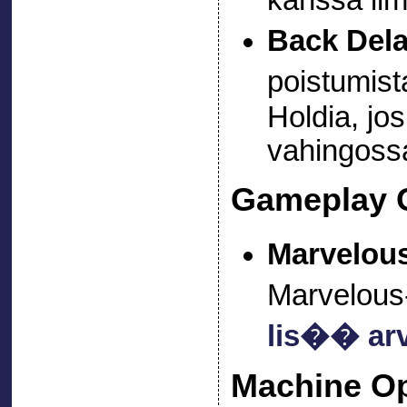
kanssa il
Back Del
poistumis
Holdia, jo
vahingoss
Gameplay 
Marvelou
Marvelous
lis�� ar
Machine Op