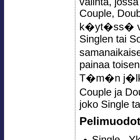
valinta, joss
Couple, Doubl
k�yt�ss� vain
Singlen tai S
samanaikaise
painaa toisen
T�m�n j�lkee
Couple ja Do
joko Single t
Pelimuodo
Single - Y