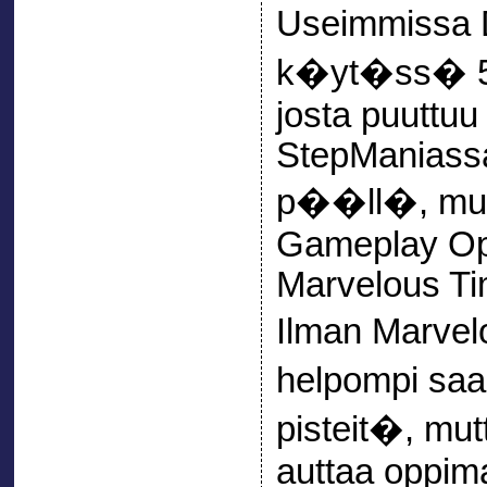
Useimmissa 
k�yt�ss� 5-a
josta puuttu
StepManiassa
p��ll�, mutt
Gameplay Opt
Marvelous Ti
Ilman Marvel
helpompi sa
pisteit�, mu
auttaa oppima