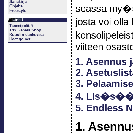
Sanakirja
seassa my�s p
Ohjeita
Freestyle
josta voi ol
Linkit
Tanssipelit.fi
Trix Games Shop
konsolipeleis
Kupolin dankevisa
Hectigo.net
viiteen osast
1. Asennus j
2. Asetuslis
3. Pelaamise
4. Lis�s�
5. Endless 
1. Asennu