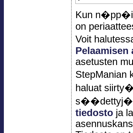
Kun n�pp�im
on periaattee
Voit halutes
Pelaamisen 
asetusten mu
StepManian
haluat siir
s��dettyj� a
tiedosto
ja l
asennuskansi