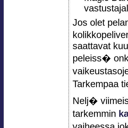
vastustajal
Jos olet pel
kolikkopelive
saattavat kuu
peleiss� onki
vaikeustas
Tarkempaa t
Nelj� viime
tarkemmin
ka
vaiheessa j