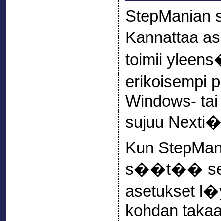
StepManian s
Kannattaa ase
toimii yleens
erikoisempi
Windows- tai
sujuu Nexti� 
Kun StepMani
s��t�� sen 
asetukset l
kohdan takaa