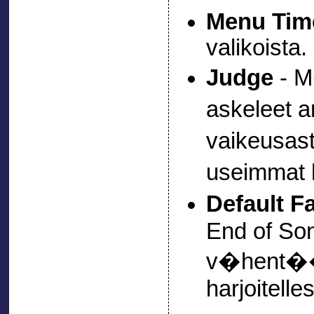
Menu Tim
valikoista.
Judge
- M
askeleet a
vaikeusast
useimmat 
Default Fa
End of Son
v�hent�� 
harjoitelle