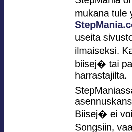
StepMania on
mukana tule 
StepMania.
useita sivust
ilmaiseksi. 
biisej� tai pa
harrastajilta.
StepManiassa
asennuskansi
Biisej� ei v
Songsiin, vaa