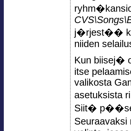
ryhm�kansio
CVS\Songs\B
j�rjest�� ka
niiden selailu
Kun biisej� o
itse pelaami
valikosta Gam
asetuksista 
Siit� p��see
Seuraavaksi 