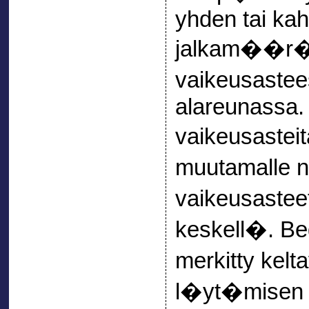
yhden tai ka
jalkam��r�n 
vaikeusaste
alareunassa. U
vaikeusasteit
muutamalle ni
vaikeusastee
keskell�. Beg
merkitty kelt
l�yt�misen h