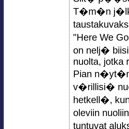
T�m�n j�lkee
taustakuvaks
"Here We Go
on nelj� biis
nuolta, jotka
Pian n�yt�n 
v�rillisi� nu
hetkell�, ku
oleviin nuoli
tuntuvat aluk