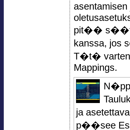
asentamisen
oletusasetuks
pit�� s��t
kanssa, jos 
T�t� varten 
Mappings.
N�pp�
Taulu
ja asetettav
p��see Esc