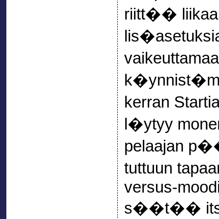
riitt�� liika
lis�asetuksia
vaikeuttamaa
k�ynnist�mis
kerran Start
l�ytyy mone
pelaajan p��
tuttuun tapa
versus-moodi
s��t�� itsel