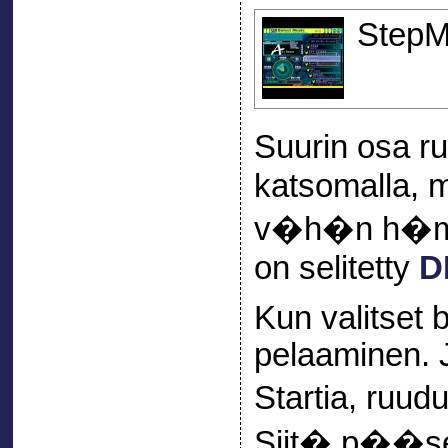
StepMa
Suurin osa 
katsomalla, 
v�h�n h�m�
on selitetty
D
Kun valitset b
pelaaminen. 
Startia, ruud
Siit� p��see