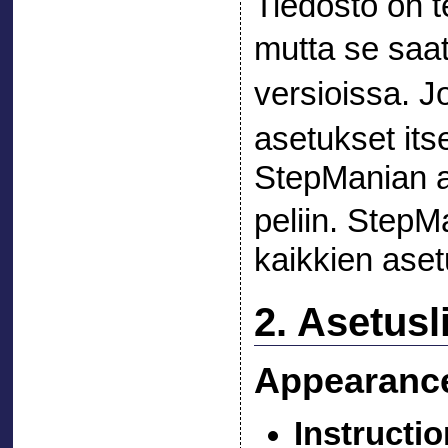
Tiedosto on t
mutta se saa
versioissa. 
asetukset its
StepManian as
peliin. Step
kaikkien aset
2. Asetusl
Appearanc
Instructi