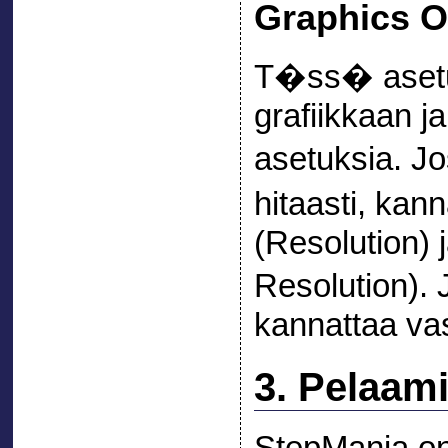
Graphics O
T�ss� aset
grafiikkaan j
asetuksia. Jo
hitaasti, kan
(Resolution) 
Resolution).
kannattaa va
3. Pelaam