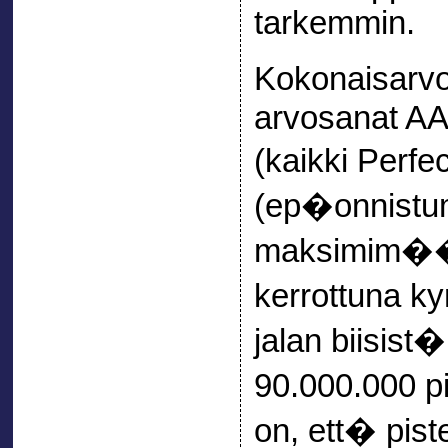
tarkemmin.
Kokonaisarv
arvosanat AA
(kaikki Perfe
(ep�onnistum
maksimim��
kerrottuna k
jalan biisist
90.000.000 p
on, ett� pist