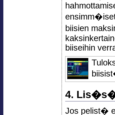
hahmottamise
ensimm�iset 
biisien mak
kaksinkertaine
biiseihin verr
Tulok
biisis
4. Lis�
Jos pelist� e