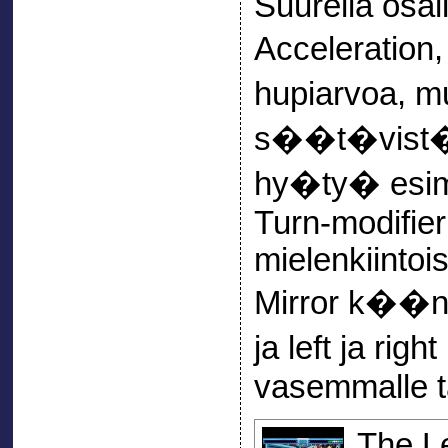
Suurella osal
Acceleration
hupiarvoa, m
s��t�vist� 
hy�ty� esim.
Turn-modifier
mielenkiinto
Mirror k��n
ja left ja ri
vasemmalle ta
The L