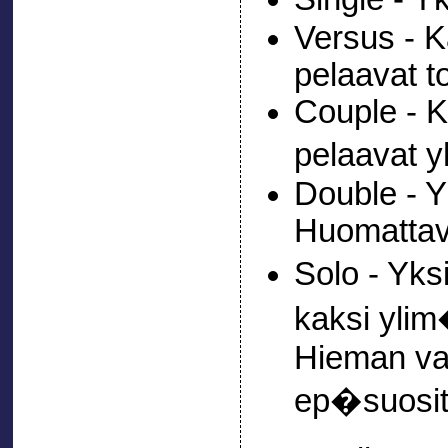
Versus - K
pelaavat t
Couple - K
pelaavat 
Double - Y
Huomattav
Solo - Yks
kaksi yl
Hieman va
ep�suosit