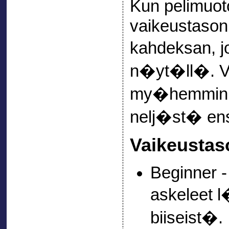
Kun pelimuoto
vaikeustason 
kahdeksan, j
n�yt�ll�. 
my�hemmin bii
nelj�st� en
Vaikeustas
Beginner - 
askeleet 
biiseist�.