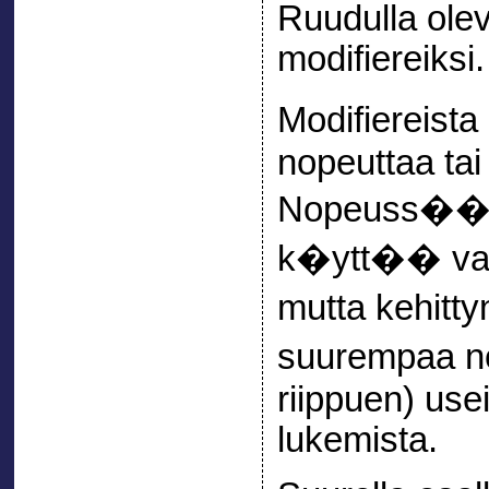
Ruudulla olev
modifiereiksi.
Modifiereist
nopeuttaa tai
Nopeuss��t
k�ytt�� vast
mutta kehitt
suurempaa nop
riippuen) use
lukemista.