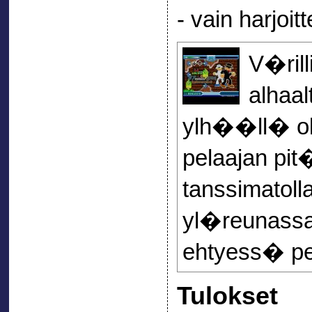
- vain harjoit
V�rill
alhaa
ylh��ll� ol
pelaajan pi
tanssimatol
yl�reunassa
ehtyess� pel
Tulokset