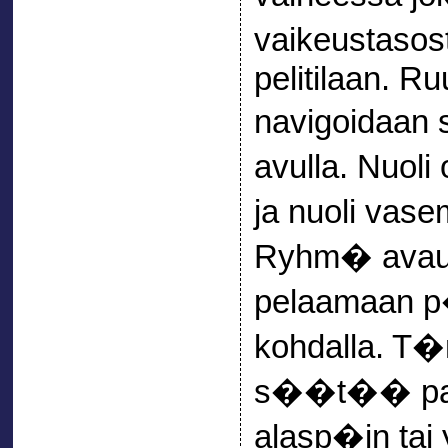
vaikeustasos
pelitilaan. Ru
navigoidaan 
avulla. Nuoli 
ja nuoli vas
Ryhm� avautu
pelaamaan p�
kohdalla. T�
s��t�� pain
alasp�in tai 