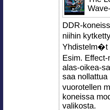
Wave-,
DDR-koneissa
niihin kytk
Yhdistelm�t
Esim. Effect
alas-oikea-sa
saa nollattua
vuorotellen
koneissa modi
valikosta.