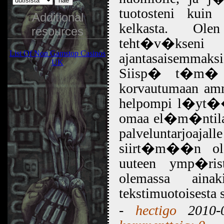
tuotosteni kuin 
Additional
kelkasta. Ol
resources
teht�v�ksen
List Of Non Gamstop Casinos
ajantasaisemmaksi
UK
Siisp� t�m� s
korvautumaan amma
helpompi l�yt�� 
omaa el�m�ntilann
palveluntarjoajal
siirt�m��n ole
uuteen ymp�ri
olemassa aina
tekstimuotoisesta 
-
hectigo
2010-0