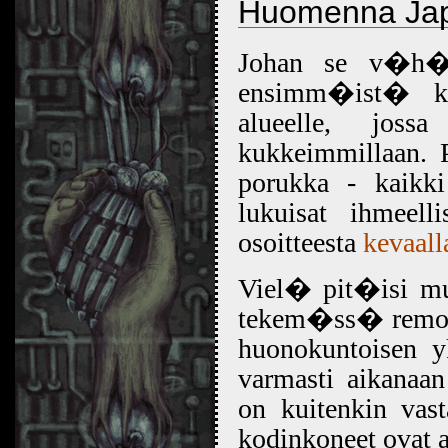
Huomenna Jap
Johan se v�h�
ensimm�ist� ker
alueelle, joss
kukkeimmillaan. 
porukka - kaikki 
lukuisat ihmeell
osoitteesta
kevaall
Viel� pit�isi mu
tekem�ss� remontt
huonokuntoisen y
varmasti aikan
on kuitenkin vast
kodinkoneet ovat 