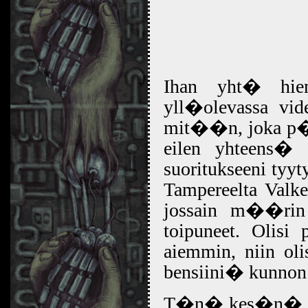
Ihan yht� hi
yll�olevassa vid
mit��n, joka p��
eilen yhteens�
suoritukseeni tyy
Tampereelta Valke
jossain m��rin
toipuneet. Olisi
aiemmin, niin ol
bensiini� kunnon 
T�n� kes�n� us