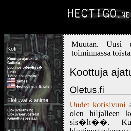
Muutan. Uusi
Koti
toiminnassa toista
Koottuja ajatuksia
Galleria
Luonnos p�iv�ss�
Koottuja ajat
Linkit
Tietoa sivustosta
Games
Hectigo.net in English
Oletus.fi
Elokuvat & anime
Uudet kotisivuni
a
Elokuvaranking
olen hiljalleen k
Elokuva-arvostelut
Koipottu-spesiaali
sis�lt��. Kut
blogipostaukse