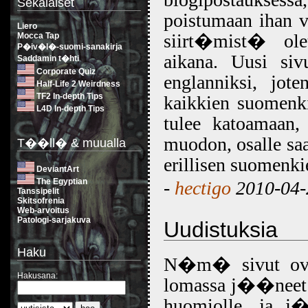
Sekalaiset
poistumaan ihan 
Liero
siirt�mist� ole
Mocca Tap
P�iv�l�-suomi-sanakirja
aikana. Uusi siv
Saddamin t�hti
Corporate Quiz
englanniksi, jo
Half-Life 2 Weirdness
TF2 In-depth Tips
kaikkien suomenki
L4D In-depth Tips
tulee katoamaa
muodon, osalle saa
T��ll� & muualla
erillisen suomenki
DeviantArt
The Egyptian
-
hectigo
2010-04-
Tanssipelit
Skitsofrenia
Web-arvoitus
Patologi-sarjakuva
Uudistuksia
Haku
N�m� sivut ovat 
Hakusana:
lomassa j��neet
huomiolle, ja j