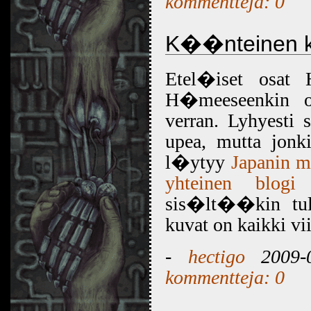
kommentteja: 0
K��nteinen ku
Etel�iset osat 
H�meeseenkin ol
verran. Lyhyest
upea, mutta jonki
l�ytyy
Japanin m
yhteinen blogi
o
sis�lt��kin tul
kuvat on kaikki vii
-
hectigo
2009-0
kommentteja: 0