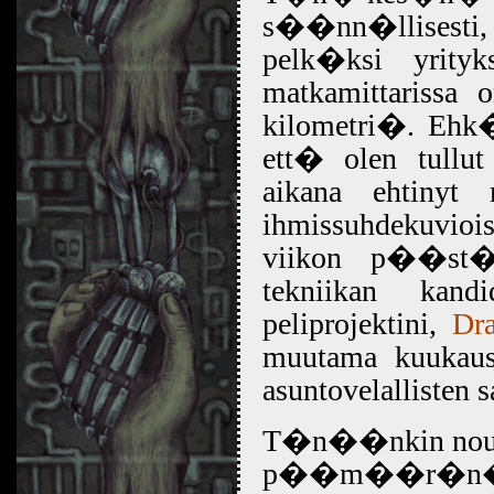
s��nn�llisesti,
pelk�ksi yrity
matkamittariss
kilometri�. Ehk�
ett� olen tull
aikana ehtinyt
ihmissuhdekuvioi
viikon p��st� 
tekniikan kand
peliprojektini,
Dra
muutama kuukaus
asuntovelallisten 
T�n��nkin nousi
p��m��r�n� 