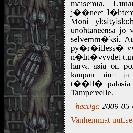
maisemia. Uimar
j��neet l�htem�
Moni yksityiskoh
unohtaneensa jo 
selvemm�ksi. Aut
py�r�illess� v�
n�ht�vyydet tunni
harva asia on po
kaupan nimi ja 
t��ll� palasia m
Tampereelle.
-
hectigo
2009-05-
Vanhemmat uutise