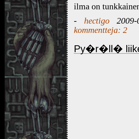
ilma on tunkkaine
-
hectigo
2009-0
kommentteja: 2
Py�r�ll� lii