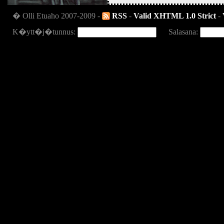
� Olli Etuaho 2007-2009 -
RSS
-
Valid XHTML 1.0 Strict
-
K�ytt�j�tunnus:
Salasana: