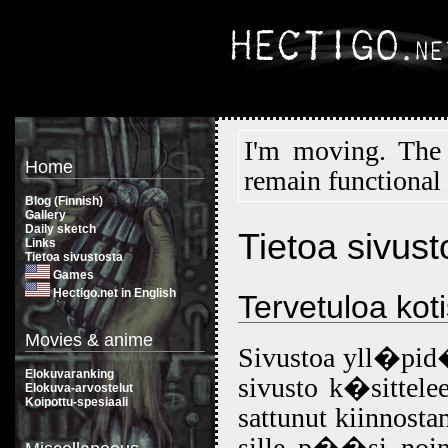
I'm moving. The
Home
remain functional 
Blog (Finnish)
Gallery
Daily sketch
Tietoa sivust
Links
Tietoa sivustosta
Games
Hectigo.net in English
Tervetuloa koti
Movies & anime
Sivustoa yll�pid�
Elokuvaranking
sivusto k�sittele
Elokuva-arvostelut
Koipottu-spesiaali
sattunut kiinnosta
sille p��si noin 