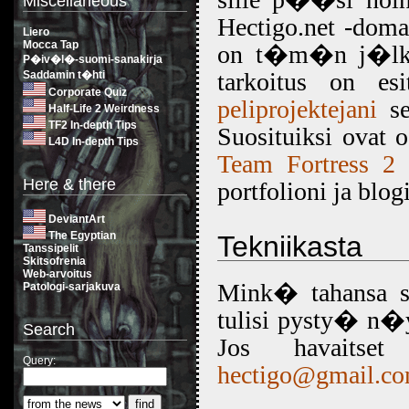
Miscellaneous
Hectigo.net -doma
Liero
Mocca Tap
on t�m�n j�lkeen
P�iv�l�-suomi-sanakirja
tarkoitus on esi
Saddamin t�hti
Corporate Quiz
peliprojektejani
se
Half-Life 2 Weirdness
TF2 In-depth Tips
Suosituiksi ovat 
L4D In-depth Tips
Team Fortress 2
-
Here & there
portfolioni ja blo
DeviantArt
The Egyptian
Tekniikasta
Tanssipelit
Skitsofrenia
Web-arvoitus
Mink� tahansa st
Patologi-sarjakuva
tulisi pysty� n
Search
Jos havaitse
Query:
hectigo@gmail.c