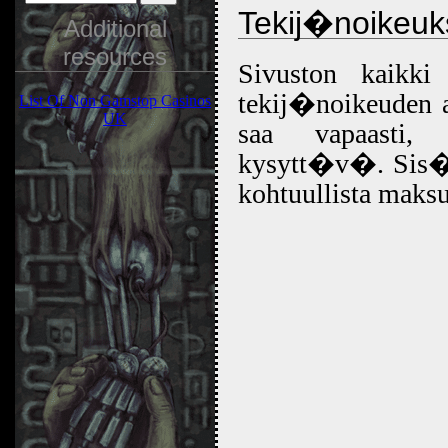
Tekij�noikeuk
Additional
resources
Sivuston kaikk
tekij�noikeuden al
List Of Non Gamstop Casinos
UK
saa vapaasti,
kysytt�v�. Sis�
kohtuullista maksu