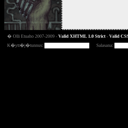
� Olli Etuaho 2007-2009 -
Valid XHTML 1.0 Strict
-
Valid CSS
K�ytt�j�tunnus:
Salasana: