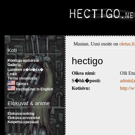
Muutan. Uusi osoite on
oletus.fi
Koti
hectigo
Koottuja ajatuksia
Galleria
Luonnos p�iv�ss�
Oikea nimi:
Olli Et
Linkit
Tietoa sivustosta
S�hk�posti:
admin[a
Games
Kotisivu:
http://
Hectigo.net in English
Elokuvat & anime
Elokuvaranking
Elokuva-arvostelut
Koipottu-spesiaali