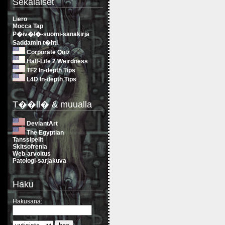
Sekalaiset
Liero
Mocca Tap
P�iv�l�-suomi-sanakirja
Saddamin t�hti
Corporate Quiz
Half-Life 2 Weirdness
TF2 In-depth Tips
L4D In-depth Tips
T��ll� & muualla
DeviantArt
The Egyptian
Tanssipelit
Skitsofrenia
Web-arvoitus
Patologi-sarjakuva
Haku
Hakusana: