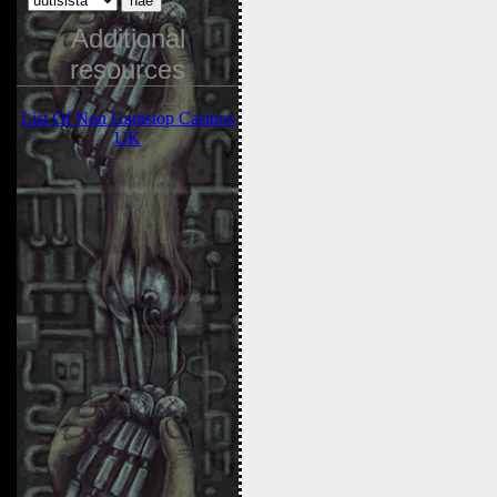
Additional
resources
List Of Non Gamstop Casinos
UK