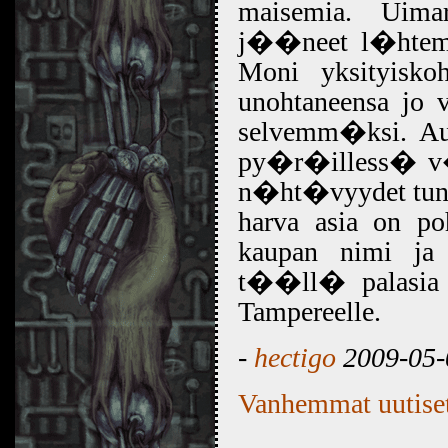
maisemia. Uimar
j��neet l�htem�
Moni yksityiskoh
unohtaneensa jo 
selvemm�ksi. Aut
py�r�illess� v�
n�ht�vyydet tunni
harva asia on po
kaupan nimi ja 
t��ll� palasia m
Tampereelle.
-
hectigo
2009-05-
Vanhemmat uutise