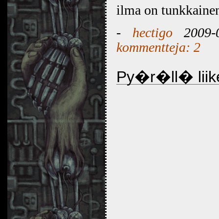
ilma on tunkkaine
-
hectigo
2009-0
kommentteja: 2
Py�r�ll� lii