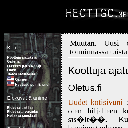
Muutan. Uusi
Koti
toiminnassa toista
Koottuja ajatuksia
Galleria
Luonnos p�iv�ss�
Koottuja ajat
Linkit
Tietoa sivustosta
Games
Hectigo.net in English
Oletus.fi
Elokuvat & anime
Uudet kotisivuni
a
Elokuvaranking
olen hiljalleen k
Elokuva-arvostelut
Koipottu-spesiaali
sis�lt��. Kut
blogipostaukse