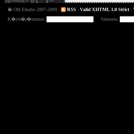
� Olli Etuaho 2007-2009 -
RSS
-
Valid XHTML 1.0 Strict
-
K�ytt�j�tunnus:
Salasana: