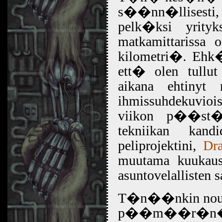
s��nn�llisesti,
pelk�ksi yrity
matkamittariss
kilometri�. Ehk�
ett� olen tull
aikana ehtinyt
ihmissuhdekuvioi
viikon p��st� 
tekniikan kand
peliprojektini,
Dra
muutama kuukaus
asuntovelallisten 
T�n��nkin nousi
p��m��r�n� 