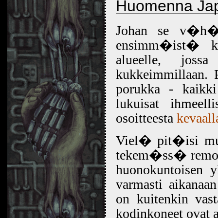
Huomenna Jap
Johan se v�h�
ensimm�ist� ker
alueelle, joss
kukkeimmillaan. 
porukka - kaikki 
lukuisat ihmeell
osoitteesta
kevaall
Viel� pit�isi mu
tekem�ss� remontt
huonokuntoisen y
varmasti aikan
on kuitenkin vast
kodinkoneet ovat 