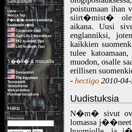
Sekalaiset
poistumaan ihan 
Liero
siirt�mist� ole
Mocca Tap
P�iv�l�-suomi-sanakirja
aikana. Uusi siv
Saddamin t�hti
Corporate Quiz
englanniksi, jo
Half-Life 2 Weirdness
TF2 In-depth Tips
kaikkien suomenki
L4D In-depth Tips
tulee katoamaa
muodon, osalle saa
T��ll� & muualla
erillisen suomenki
DeviantArt
The Egyptian
-
hectigo
2010-04-
Tanssipelit
Skitsofrenia
Web-arvoitus
Patologi-sarjakuva
Uudistuksia
Haku
N�m� sivut ovat 
Hakusana:
lomassa j��neet
huomiolle, ja j