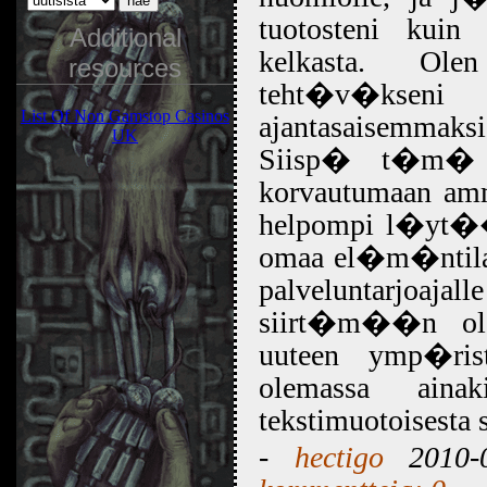
tuotosteni kuin 
Additional
kelkasta. Ol
resources
teht�v�ksen
List Of Non Gamstop Casinos
ajantasaisemmaksi
UK
Siisp� t�m� s
korvautumaan amma
helpompi l�yt�� 
omaa el�m�ntilann
palveluntarjoajal
siirt�m��n ole
uuteen ymp�ri
olemassa aina
tekstimuotoisesta 
-
hectigo
2010-0