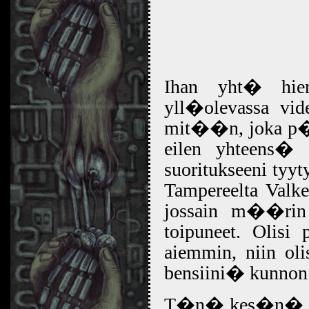
Ihan yht� hi
yll�olevassa vid
mit��n, joka p��
eilen yhteens�
suoritukseeni tyy
Tampereelta Valke
jossain m��rin
toipuneet. Olisi
aiemmin, niin ol
bensiini� kunnon 
T�n� kes�n� us