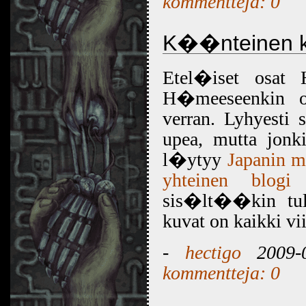
kommentteja: 0
K��nteinen ku
Etel�iset osat 
H�meeseenkin ol
verran. Lyhyest
upea, mutta jonki
l�ytyy
Japanin m
yhteinen blogi
o
sis�lt��kin tul
kuvat on kaikki vii
-
hectigo
2009-0
kommentteja: 0