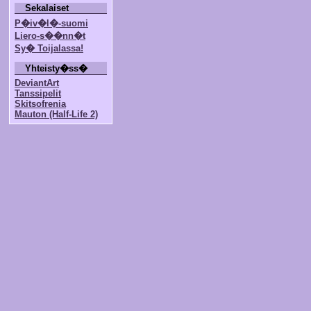
Sekalaiset
P�iv�l�-suomi
Liero-s��nn�t
Sy� Toijalassa!
Yhteisty�ss�
DeviantArt
Tanssipelit
Skitsofrenia
Mauton (Half-Life 2)