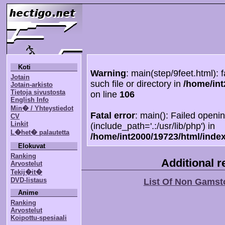
Koti
Warning
: main(step/9feet.html): 
Jotain
such file or directory in
/home/int
Jotain-arkisto
Tietoja sivustosta
on line
106
English Info
Min� / Yhteystiedot
Fatal error
: main(): Failed openin
CV
Linkit
(include_path='.:/usr/lib/php') in
L�het� palautetta
/home/int2000/19723/html/inde
Elokuvat
Ranking
Additional 
Arvostelut
Tekij�it�
DVD-listaus
List Of Non Gamst
Anime
Ranking
Arvostelut
Koipottu-spesiaali