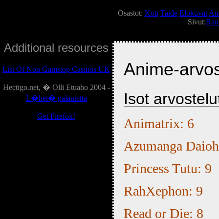
Osastot:
Koti
Taide
Elokuvat
An
Sivut:
Ran
Additional resources
Anime-arvos
List Of Non Gamstop Casinos UK
Hectigo.net, � Olli Etuaho 2004 -
Isot arvostelu
L�het� palautetta
Get Firefox!
Animatrix: 6
Azumanga Daioh
Princess Tutu: 9
RahXephon: 9
Read or Die: 8