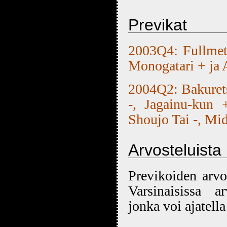
Previkat
2003Q4: Fullmet
Monogatari + ja 
2004Q2: Bakurets
-, Jagainu-kun
Shoujo Tai -, Mid
Arvosteluista
Previkoiden arv
Varsinaisissa
jonka voi ajatell