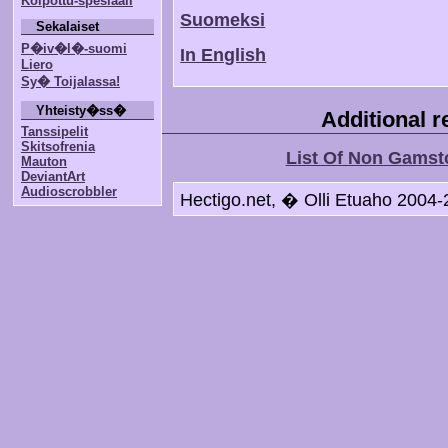
Koipottu-spesiaali
Suomeksi
Sekalaiset
P�iv�l�-suomi
In English
Liero
Sy� Toijalassa!
Yhteisty�ss�
Additional 
Tanssipelit
Skitsofrenia
List Of Non Gamst
Mauton
DeviantArt
Audioscrobbler
Hectigo.net, � Olli Etuaho 2004