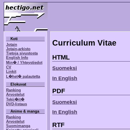
Koti
Curriculum Vitae
Jotain
Jotain-arkisto
Tietoja sivustosta
HTML
English Info
Min� / Yhteystiedot
CV
Suomeksi
Linkit
L�het� palautetta
In English
Elokuvat
PDF
Ranking
Arvostelut
Tekij�it�
Suomeksi
DVD-listaus
In English
Anime & manga
Ranking
Arvostelut
RTF
Suomimanga