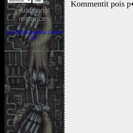
Kommentit pois
Additional
resources
List Of Non Gamstop Casinos
UK