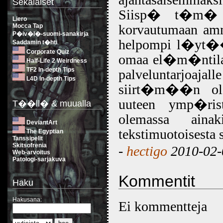
Sekalaiset
Siisp� t�m� s
Liero
korvautumaan amma
Mocca Tap
P�iv�l�-suomi-sanakirja
helpompi l�yt�� 
Saddamin t�hti
Corporate Quiz
omaa el�m�ntilann
Half-Life 2 Weirdness
TF2 In-depth Tips
palveluntarjoajal
L4D In-depth Tips
siirt�m��n ole
uuteen ymp�ri
T��ll� & muualla
olemassa aina
DeviantArt
tekstimuotoisesta 
The Egyptian
Tanssipelit
Skitsofrenia
-
hectigo
2010-02-0
Web-arvoitus
Patologi-sarjakuva
Kommentit
Haku
Hakusana:
Ei kommentteja