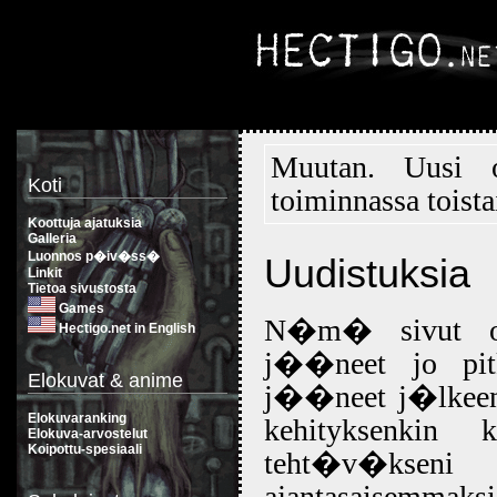
Muutan. Uusi
Koti
toiminnassa toista
Koottuja ajatuksia
Galleria
Luonnos p�iv�ss�
Uudistuksia
Linkit
Tietoa sivustosta
Games
N�m� sivut ovat
Hectigo.net in English
j��neet jo pi
Elokuvat & anime
j��neet j�lkeen 
Elokuvaranking
kehityksenkin 
Elokuva-arvostelut
Koipottu-spesiaali
teht�v�ksen
ajantasaisemmaksi