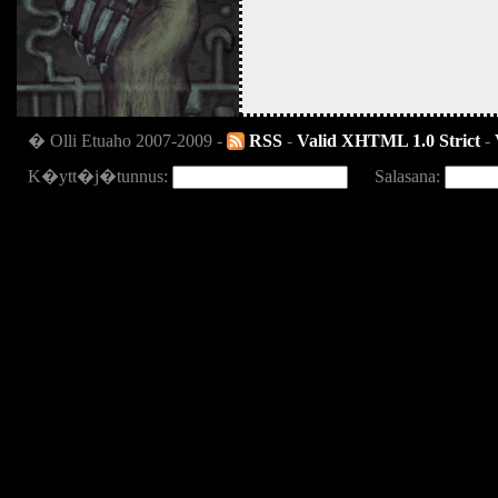
� Olli Etuaho 2007-2009 -
RSS
-
Valid XHTML 1.0 Strict
-
K�ytt�j�tunnus:
Salasana: