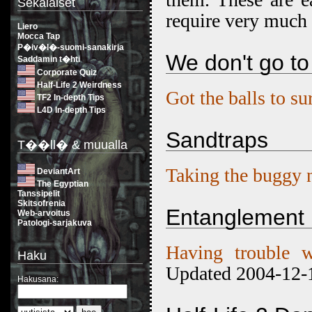
Sekalaiset
require very much 
Liero
Mocca Tap
P�iv�l�-suomi-sanakirja
We don't go t
Saddamin t�hti
Corporate Quiz
Half-Life 2 Weirdness
Got the balls to 
TF2 In-depth Tips
L4D In-depth Tips
Sandtraps
T��ll� & muualla
Taking the buggy 
DeviantArt
The Egyptian
Tanssipelit
Skitsofrenia
Entanglement
Web-arvoitus
Patologi-sarjakuva
Having trouble w
Haku
Updated 2004-12-
Hakusana: