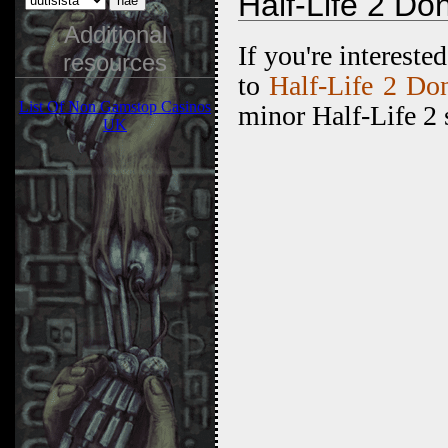
Half-Life 2 Do
Additional
If you're interest
resources
to
Half-Life 2 Do
List Of Non Gamstop Casinos
minor Half-Life 2 s
UK