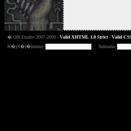
� Olli Etuaho 2007-2009 -
Valid XHTML 1.0 Strict
-
Valid CSS
K�ytt�j�tunnus:
Salasana: