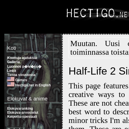
Muutan. Uusi
Koti
toiminnassa toista
Koottuja ajatuksia
Galleria
Luonnos p�iv�ss�
Half-Life 2 S
Linkit
Tietoa sivustosta
Games
This page features
Hectigo.net in English
creative ways to 
Elokuvat & anime
These are not cheat
Elokuvaranking
best word to descr
Elokuva-arvostelut
Koipottu-spesiaali
minor tricks I'm al
them. These are e