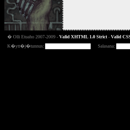
� Olli Etuaho 2007-2009 -
Valid XHTML 1.0 Strict
-
Valid CSS
K�ytt�j�tunnus:
Salasana: