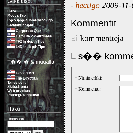
Sekalaiset
-
hectigo
2009-11-
Liero
Mocca Tap
Kommentit
P�iv�l�-suomi-sanakirja
Saddamin t�hti
Corporate Quiz
Ei kommentteja
Half-Life 2 Weirdness
TF2 In-depth Tips
L4D In-depth Tips
Lis�� komme
T��ll� & muualla
DeviantArt
* Nimimerkki:
The Egyptian
Tanssipelit
Skitsofrenia
* Kommentti:
Web-arvoitus
Patologi-sarjakuva
Haku
Hakusana: