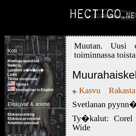
Muutan. Uusi
Koti
toiminnassa toista
Koottuja ajatuksia
Galleria
Luonnos p�iv�ss�
Muurahaiske
Linkit
Tietoa sivustosta
Games
Kasvu
Rakasta
Hectigo.net in English
Svetlanan pyynn�
Elokuvat & anime
Elokuvaranking
Ty�kalut: Corel 
Elokuva-arvostelut
Koipottu-spesiaali
Wide