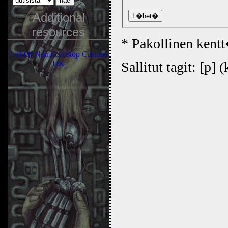
Additional
resources
* Pakollinen kent
List Of Non Gamstop Casinos
UK
Sallitut tagit: [p] 