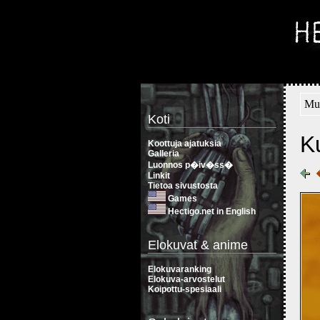
Muu
Koti
Ku
Koottuja ajatuksia
Galleria
Luonnos p�iv�ss�
Linkit
Tietoa sivustosta
Games
Hectigo.net in English
Elokuvat & anime
Elokuvaranking
Elokuva-arvostelut
Koipottu-spesiaali