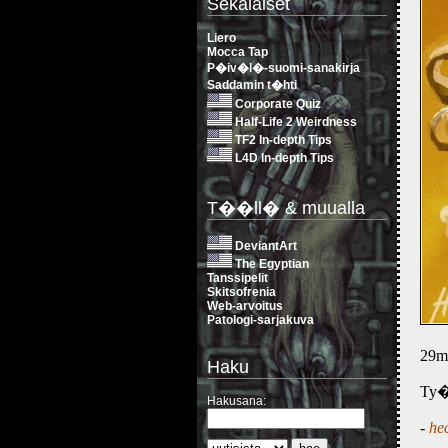
Sekalaiset
Liero
Mocca Tap
P�iv�l�-suomi-sanakirja
Saddamin t�hti
Corporate Quiz
Half-Life 2 Weirdness
TF2 In-depth Tips
L4D In-depth Tips
T��ll� & muualla
DeviantArt
The Egyptian
Tanssipelit
Skitsofrenia
Web-arvoitus
Patologi-sarjakuva
29m
Haku
Ty�k
Hakusana:
-
he