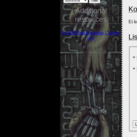
Ko
Additional
resources
Ei 
List Of Non Gamstop Casinos
Li
UK
*
*