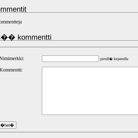
mmentit
kommentteja
s�� kommentti
 Nimimerkki:
pienill� kirjaimilla
 Kommentti: