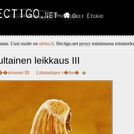
tan. Uusi osoite on
oletus.fi
. Hectigo.net pysyy toiminnassa toistaiseks
ltainen leikkaus III
��nivuoret III
Liitutaulujen v�liss�