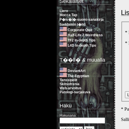
Sekalaiset
Li
Liero
Mocca Tap
P�iv�l�-suomi-sanakirja
Saddamin t�hti
Corporate Quiz
*
Half-Life 2 Weirdness
TF2 In-depth Tips
*
L4D In-depth Tips
T��ll� & muualla
DeviantArt
The Egyptian
Tanssipelit
Skitsofrenia
Web-arvoitus
Patologi-sarjakuva
Haku
* Pa
Hakusana:
Sall