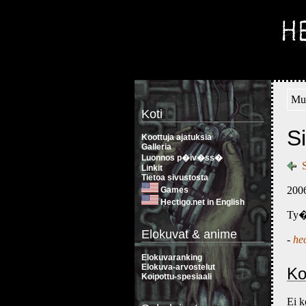
Muu
Koti
Si
Koottuja ajatuksia
Galleria
Luonnos p�iv�ss�
Linkit
Tietoa sivustosta
2006
Games
Hectigo.net in English
Ty�
Elokuvat & anime
-
he
Elokuvaranking
Elokuva-arvostelut
Ko
Koipottu-spesiaali
Ei 