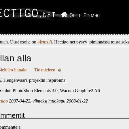
tan. Uusi osoite on
oletus.fi
. Hectigo.net pysyy toiminnassa toistaiseks
llan alla
Sielujen linnake
Tie mieleen
. Hengenvaara-projektin inspiroima.
kalut: PhotoShop Elements 3.0, Wacom Graphire2 A6
ctigo
2007-04-22, viimeksi muokattu 2008-01-22
mmentit
kommentteja