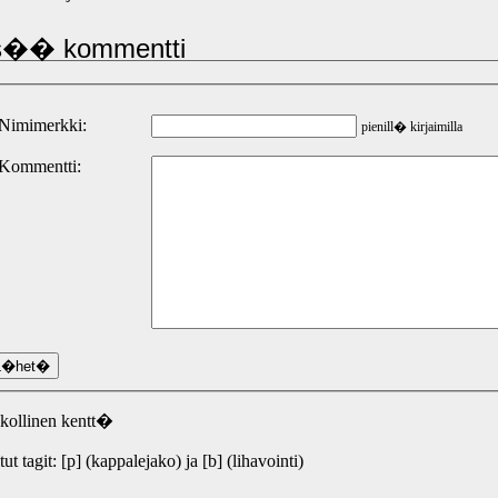
s�� kommentti
 Nimimerkki:
pienill� kirjaimilla
 Kommentti:
kollinen kentt�
itut tagit: [p] (kappalejako) ja [b] (lihavointi)