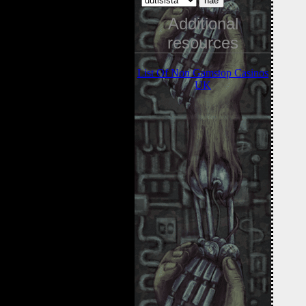
Additional
resources
List Of Non Gamstop Casinos
UK