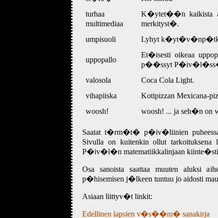
turhaa
K�ytet��n kaikista asio
multimediaa
merkityst�.
umpisuoli
Lyhyt k�yt�v�np�tk� j
Et�isesti oikeaa uppopal
uppopallo
p��ssyt P�iv�l�ss� v
valosola
Coca Cola Light.
vihapiiska
Kotipizzan Mexicana-piz
woosh!
woosh! ... ja seh�n on
Saatat t�rm�t� p�iv�liinien puheessa m
Sivulla on kuitenkin ollut tarkoituksena
P�iv�l�n matematiikkalinjaan kiinte�sti l
Osa sanoista saattaa muuten aluksi ai
p�hisemisen j�lkeen tuntuu jo aidosti maus
Asiaan liittyv�t linkit:
Edellinen lapsien v�s��m� sanakirja