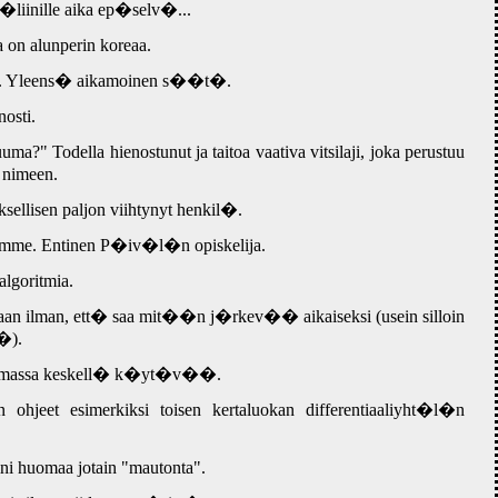
�liinille aika ep�selv�...
 on alunperin koreaa.
m�. Yleens� aikamoinen s��t�.
nosti.
" Todella hienostunut ja taitoa vaativa vitsilaji, joka perustuu
 nimeen.
lisen paljon viihtynyt henkil�.
tamme. Entinen P�iv�l�n opiskelija.
lgoritmia.
allaan ilman, ett� saa mit��n j�rkev�� aikaiseksi (usein silloin
�).
aamassa keskell� k�yt�v��.
n ohjeet esimerkiksi toisen kertaluokan differentiaaliyht�l�n
i huomaa jotain "mautonta".