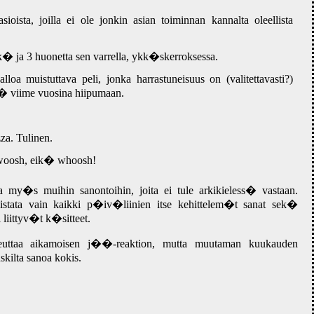
ista, joilla ei ole jonkin asian toiminnan kannalta oleellista
a 3 huonetta sen varrella, ykk�skerroksessa.
loa muistuttava peli, jonka harrastuneisuus on (valitettavasti?)
iime vuosina hiipumaan.
za. Tulinen.
 woosh, eik� whoosh!
y�s muihin sanontoihin, joita ei tule arkikieless� vastaan.
 listata vain kaikki p�iv�liinien itse kehittelem�t sanat sek�
iittyv�t k�sitteet.
heuttaa aikamoisen j��-reaktion, mutta muutaman kuukauden
kilta sanoa kokis.