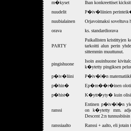
m�kyset
Ihan konkreettiset kicksit
nuudelit
P�iv�liinien perinteik
nuubialainen
Orjavoimaksi soveltuva h
orava
ks. standardiorava
Paikallisten kristittyje
PARTY
tarkoitti alun perin y
sittemmin muuttunut.
Isoin asuinhuone kivitalo
pingishuone
k�ytetty pingiksen pelu
p�iv�liini
P�iv�l�n matematiikkal
p�hin�
Ep�m��r�inen olotila, 
p�hist�
K�ytt�yty� kuin oli
Entinen p�iv�l�n ylei
ranssi
on k�ytetty mm. adjek
Descent 2:n tunnusbiisi
ranssiaalto
Ranssi + aalto, eli jota