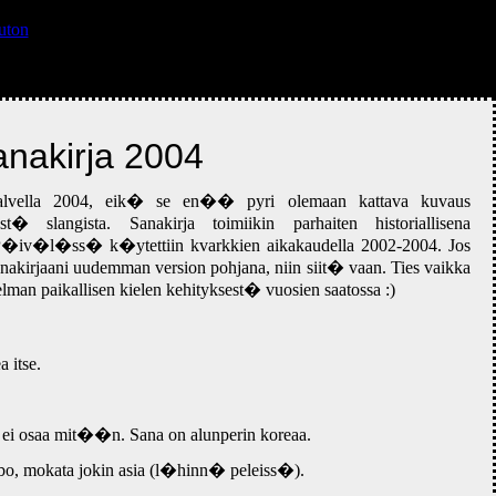
uton
nakirja 2004
�ttalvella 2004, eik� se en�� pyri olemaan kattava kuvaus
langista. Sanakirja toimiikin parhaiten historiallisena
 P�iv�l�ss� k�ytettiin kvarkkien aikakaudella 2002-2004. Jos
irjaani uudemman version pohjana, niin siit� vaan. Ties vaikka
man paikallisen kielen kehityksest� vuosien saatossa :)
 itse.
oka ei osaa mit��n. Sana on alunperin koreaa.
, mokata jokin asia (l�hinn� peleiss�).