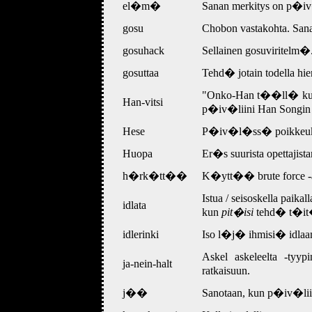
el�m�
Sanan merkitys on p�iv
gosu
Chobon vastakohta. Sana
gosuhack
Sellainen gosuviritel
gosuttaa
Tehd� jotain todella hie
"Onko-Han t��ll� kuuma?
Han-vitsi
p�iv�liini Han Songin
Hese
P�iv�l�ss� poikkeuksel
Huopa
Er�s suurista opettajis
h�rk�tt��
K�ytt�� brute force -a
Istua / seisoskella paik
idlata
kun
pit�isi
tehd� t�it
idlerinki
Iso l�j� ihmisi� idl
Askel askeleelta -tyypi
ja-nein-halt
ratkaisuun.
j��
Sanotaan, kun p�iv�liin