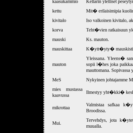
kaasukammio
Kellarin ylelliset pesey
kettu
Mit� erilaisimipia kuoli
kivitalo
Iso valkoinen kivitalo, ak
korva
Teht�vien ratkaisuun yl
mauski
Ks. mauton.
mauskittaa
K�ytt�yty� mauskisti
Yleissana. Yleens� san
mauton
sopii l�hes joka paikk
mauttomana. Sopivassa 
MeS
Nykyinen johtajamme Me
mies mustassa
Ilmestyy yht�kki� kes
kaavussa
Valmistaa safkaa k�
mikrottaa
Broodissa.
Tervehdys, jota k�y
Mui.
muualla.