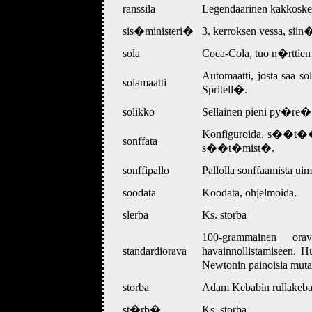
ranssila
Legendaarinen kakkoske
sis�ministeri�
3. kerroksen vessa, sii
sola
Coca-Cola, tuo n�rttien 
Automaatti, josta saa s
solamaatti
Spritell�.
solikko
Sellainen pieni py�re� k
Konfiguroida, s��t��
sonffata
s��t�mist�.
sonffipallo
Pallolla sonffaamista uim
soodata
Koodata, ohjelmoida.
slerba
Ks. storba
100-grammainen or
standardiorava
havainnollistamiseen. 
Newtonin painoisia mutant
storba
Adam Kebabin rullakebab
st�rb�
Ks. storba