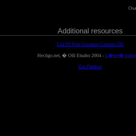
Osas
Additional resources
List Of Non Gamstop Casinos UK
Hectigo.net, � Olli Etuaho 2004 -
L�het� palaut
Get Firefox!