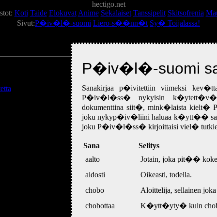
hectigo.net
tot:
Koti
Taide
Elokuvat
Anime
Sekalaiset
Tanssipelit
Skitsofrenia
Ma
Sivut:
P�iv�l�-suomi
Liero-s��nn�t
Sy� Toijalassa!
P�iv�l�-suomi sa
Sanakirjaa p�ivitettiin viimeksi kev
etta
P�iv�l�ss� nykyisin k�ytett�v�st� s
dokumenttina siit�, mink�laista kielt�
joku nykyp�iv�liini haluaa k�ytt�� sanak
joku P�iv�l�ss� kirjoittaisi viel� tutkiel
Sana
Selitys
aalto
Jotain, joka pit�� kokea
aidosti
Oikeasti, todella.
chobo
Aloittelija, sellainen j
chobottaa
K�ytt�yty� kuin chobo