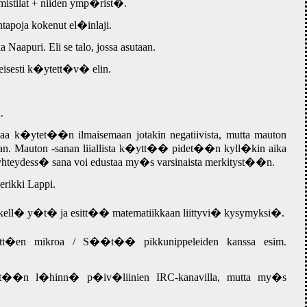
tymistilat + niiden ymp�rist�.
ntapoja kokenut el�inlaji.
a Naapuri. Eli se talo, jossa asutaan.
eisesti k�ytett�v� elin.
.
aa k�ytet��n ilmaisemaan jotakin negatiivista, mutta mauton
aan. Mauton -sanan liiallista k�ytt�� pidet��n kyll�kin aika
yhteydess� sana voi edustaa my�s varsinaista merkityst��n.
rikki Lappi.
kell� y�t� ja esitt�� matematiikkaan liittyvi� kysymyksi�.
ytt�en mikroa / S��t�� pikkunippeleiden kanssa esim.
tet��n l�hinn� p�iv�liinien IRC-kanavilla, mutta my�s