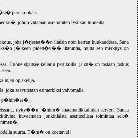
.
�st� perusruokaa.
enkil�, johon viitataan useimmiten fysiikan tunneilla.
n kokous, joita j�rjestet��n iltaisin noin kerran kuukaudessa. Sana
hdeks�n j�lkeen pidett�v�� iltatuntia, mutta sen merkitys on
ssa. Huone sijaitsee kellarin perukoilla, ja sit� on tosiaan joskus
useen.
injan opiskelija.
joka saavutetaan esimerkiksi valvomalla.
si p�hin�ss�.
ssana, nyky��n l�hinn� matematiikkalinjan serveri. Sanaa
tiivina kuvaamaan jonkinlaista asenteellista toimintaa sek�
n nimen�.
in todella suurta. T�m� on koettava!!