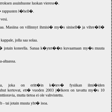
rroksen asuinhuone luokan vieress�.
n� rappusten l�hell�.
vesi.
olaa. Masiina on villinnyt ihmisi� my�s sinisell� ja vihre�ll�
appale, jolla saa solaa.
 jotain koneella. Sanaa k�ytet��n kuvaamaan my�s muuta
a-altaassa.
ava, joka on eritt�in k�tev� fysiikan ilmi�iden
Huhut kertovat, ett� vuoden 2003 j�lkeen on tavattu my�s 10
tioravia, mutta tietoa ei ole vahvistettu.
 - tai jotain muuta yht� isoa.