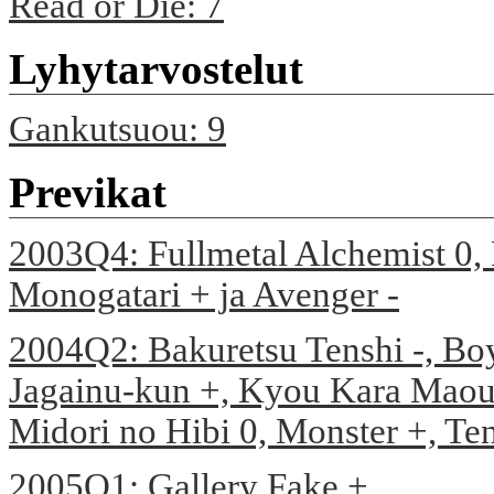
Read or Die: 7
Lyhytarvostelut
Gankutsuou: 9
Previkat
2003Q4: Fullmetal Alchemist 0,
Monogatari + ja Avenger -
2004Q2: Bakuretsu Tenshi -, Boy
Jagainu-kun +, Kyou Kara Maou 
Midori no Hibi 0, Monster +, Te
2005Q1: Gallery Fake +