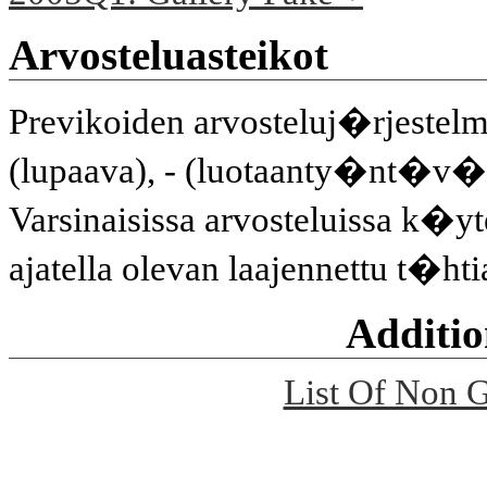
Arvosteluasteikot
Previkoiden arvosteluj�rjeste
(lupaava), - (luotaanty�nt�v�
Varsinaisissa arvosteluissa k�y
ajatella olevan laajennettu t�hti
Additio
List Of Non 