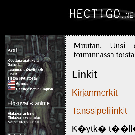
Muutan. Uusi
Koti
toiminnassa toista
Koottuja ajatuksia
Galleria
Luonnos p�iv�ss�
Linkit
Linkit
Tietoa sivustosta
Games
Hectigo.net in English
Kirjanmerkit
Elokuvat & anime
Tanssipelilinkit
Elokuvaranking
Elokuva-arvostelut
Koipottu-spesiaali
K�ytk� t��ll�