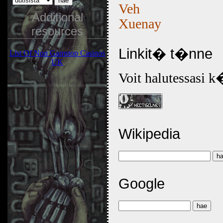
Veh
Additional
Xuenay
resources
Linkit� t�nne
List Of Non Gamstop Casinos
UK
Voit halutessasi 
Wikipedia
Google