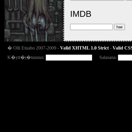
IMDB
� Olli Etuaho 2007-2009 -
Valid XHTML 1.0 Strict
-
Valid CSS
K�ytt�j�tunnus:
Salasana: