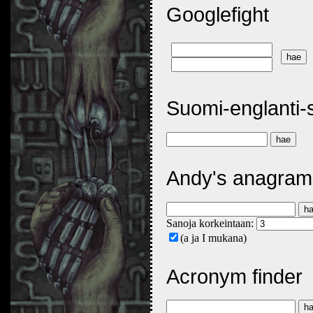
Googlefight
Suomi-englanti-
Andy's anagram
Sanoja korkeintaan:
(a ja I mukana)
Acronym finder