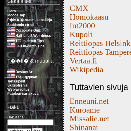
Sekalaiset
CMX
Liero
Homokaasu
Mocca Tap
P�iv�l�-suomi-sanakirja
Int2000
Saddamin t�hti
Corporate Quiz
Kupoli
Half-Life 2 Weirdness
Reittiopas Helsink
TF2 In-depth Tips
L4D In-depth Tips
Reittiopas Tamper
Vertaa.fi
T��ll� & muualla
Wikipedia
DeviantArt
The Egyptian
Tanssipelit
Tuttavien sivuja
Skitsofrenia
Web-arvoitus
Patologi-sarjakuva
Enneuni.net
Haku
Kuroame
Missalie.net
Hakusana:
Shinanai