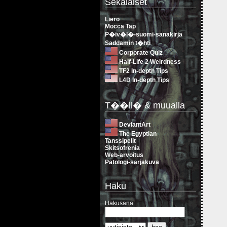
Sekalaiset
Liero
Mocca Tap
P�iv�l�-suomi-sanakirja
Saddamin t�hti
Corporate Quiz
Half-Life 2 Weirdness
TF2 In-depth Tips
L4D In-depth Tips
T��ll� & muualla
DeviantArt
The Egyptian
Tanssipelit
Skitsofrenia
Web-arvoitus
Patologi-sarjakuva
Haku
Hakusana: