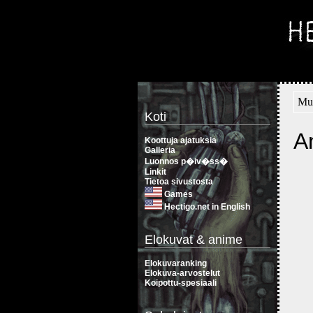
Muu
Koti
A
Koottuja ajatuksia
Galleria
Luonnos p�iv�ss�
Linkit
Tietoa sivustosta
Games
Hectigo.net in English
Elokuvat & anime
Elokuvaranking
Elokuva-arvostelut
Koipottu-spesiaali