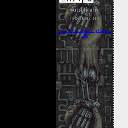
Additional
resources
List Of Non Gamstop Casinos
UK