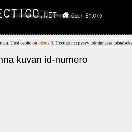
tan. Uusi osoite on
oletus.fi
. Hectigo.net pysyy toiminnassa toistaiseks
nna kuvan id-numero