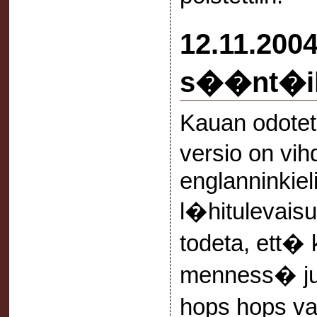
12.11.2004
s��nt�i
Kauan odotet
versio on vih
englanninkiel
l�hitulevai
todeta, ett
menness� julk
hops hops v