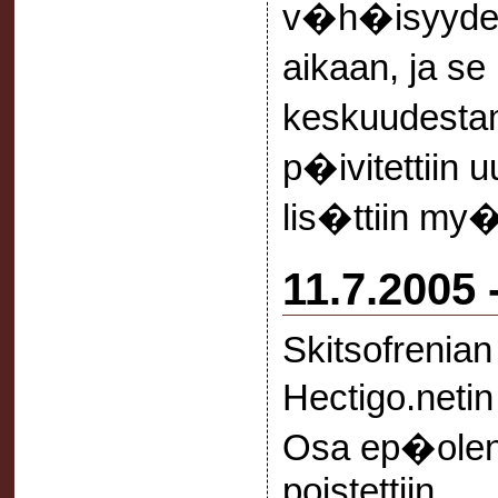
v�h�isyyden
aikaan, ja s
keskuudesta
p�ivitettiin 
lis�ttiin my
11.7.2005 
Skitsofrenian
Hectigo.neti
Osa ep�olen
poistettiin.