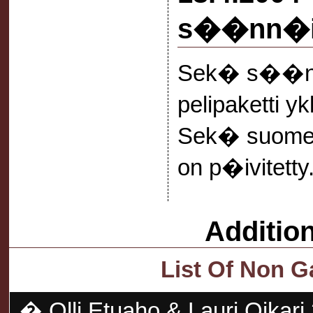
s��nn�i
Sek� s��nn�
pelipaketti y
Sek� suomenk
on p�ivitetty
Additio
List Of Non 
� Olli Etuaho & Lauri Oikar