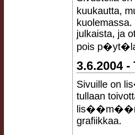
kuukautta, mu
kuolemassa. P
julkaista, ja
pois p�yt�la
3.6.2004 -
Sivuille on li
tullaan toivo
lis��m��n s
grafiikkaa.