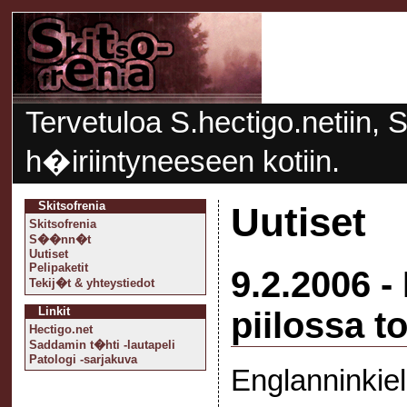
Tervetuloa S.hectigo.netiin, S
h�iriintyneeseen kotiin.
Skitsofrenia
Uutiset
Skitsofrenia
S��nn�t
Uutiset
Pelipaketit
9.2.2006 -
Tekij�t & yhteystiedot
Linkit
piilossa t
Hectigo.net
Saddamin t�hti -lautapeli
Patologi -sarjakuva
Englanninkie