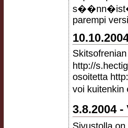
s��nn�ist� o
parempi versi
10.10.200
Skitsofrenian 
http://s.hec
osoitetta htt
voi kuitenki
3.8.2004 
Sivustolla on 