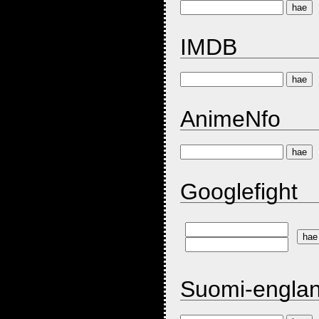
IMDB
AnimeNfo
Googlefight
Suomi-englan