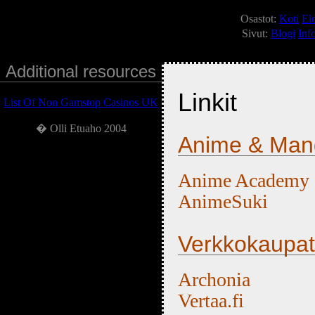
Osastot:
Koti
El
Sivut:
Blogi
Inf
Additional resources
Linkit
List Of Non Gamstop Casinos UK
� Olli Etuaho 2004
Anime & Man
Anime Academy
AnimeSuki
Verkkokaupat
Archonia
Vertaa.fi