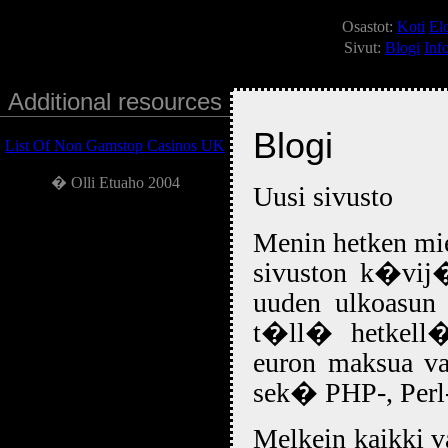
Osastot:
Koti
El
Sivut:
Blogi
Inf
Additional resources
Blogi
List Of Non Gamstop Casinos UK
� Olli Etuaho 2004
Uusi sivusto
Menin hetken mie
sivuston k�vij
uuden ulkoasun 
t�ll� hetkel
euron maksua vas
sek� PHP-, Perl
Melkein kaikki v