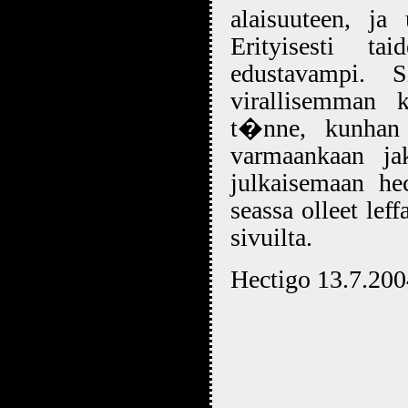
alaisuuteen, ja
Erityisesti t
edustavampi. 
virallisemman 
t�nne, kunhan 
varmaankaan ja
julkaisemaan hec
seassa olleet le
sivuilta.
Hectigo 13.7.200