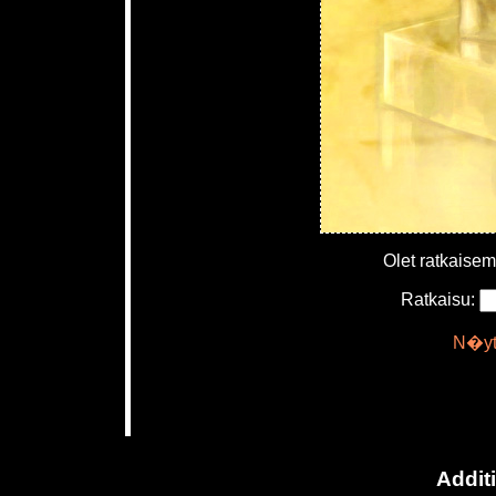
Olet ratkaise
Ratkaisu:
N�yt�
Addit